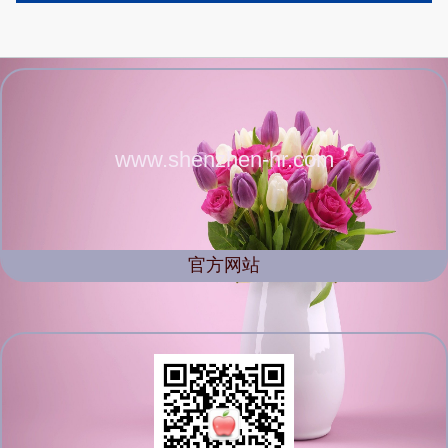
www.shenzhen-hr.com
官方网站