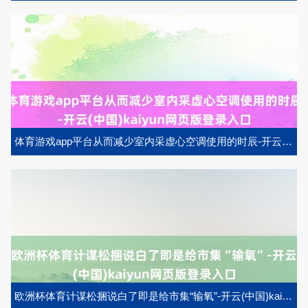
体育游戏app平台从而减少室内采虚心空调使用的时辰-开云(中国)kaiyun网页版登录入口
欧洲杯体育计谋松捆说白了即是给市集“输氧”-开云(中国)kaiyun网页版登录入口