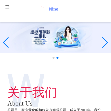
关于我们
About Us
公司是一家专业化的植物花卉租赁公司。成立于2012年。我公